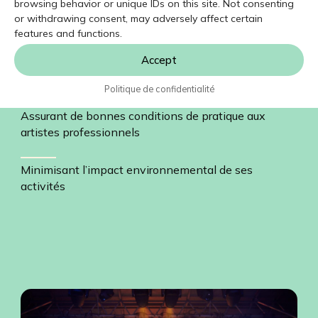
browsing behavior or unique IDs on this site. Not consenting
or withdrawing consent, may adversely affect certain
Credit: CDV2023_ Guillaume Morin
features and functions.
Et ce, tout en…
Accept
Politique de confidentialité
Assurant de bonnes conditions de pratique aux
artistes professionnels
Minimisant l’impact environnemental de ses
activités