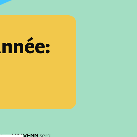
Année:
 trio
MALVENN
sera