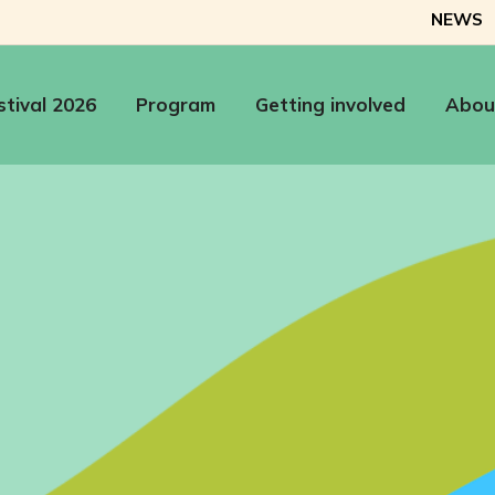
NEWS
stival 2026
Program
Getting involved
Abou