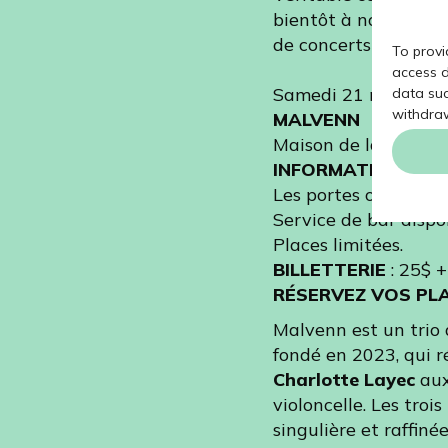
bientôt à nouveau de
de concerts intimist
To provi
access d
Samedi 21 mars
,
20 
data suc
withdraw
MALVENN
Maison de la culture
INFORMATIONS :
in
Les portes ouvriront
Service de bar dispo
Places limitées.
BILLETTERIE
: 25$ +
RÉSERVEZ VOS PL
Malvenn est un trio 
fondé en 2023, qui 
Charlotte Layec
aux
violoncelle. Les tro
singulière et raffiné