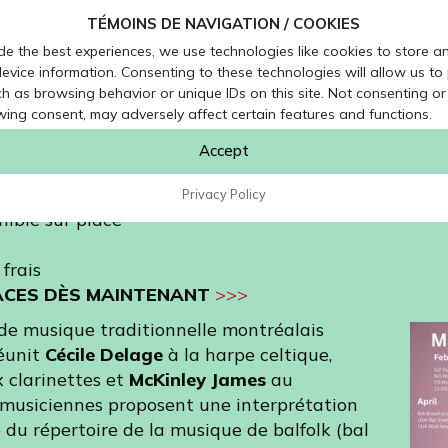
 passage au village et ce, en formule concert dans le
TÉMOINS DE NAVIGATION / COOKIES
es
Chants de Vielles à l’année.
de the best experiences, we use technologies like cookies to store a
evice information. Consenting to these technologies will allow us to
h 00
h as browsing behavior or unique IDs on this site. Not consenting or
ing consent, may adversely affect certain features and functions.
 Saint-Antoine-sur-Richelieu
Accept
fo@chantsdevielles.com
 à 19 h
Privacy Policy
nible sur place
 frais
ACES DÈS MAINTENANT
>>>
de musique traditionnelle montréalais
réunit
Cécile Delage
à la harpe celtique,
 clarinettes et
McKinley James
au
is musiciennes proposent une interprétation
e du répertoire de la musique de balfolk (bal