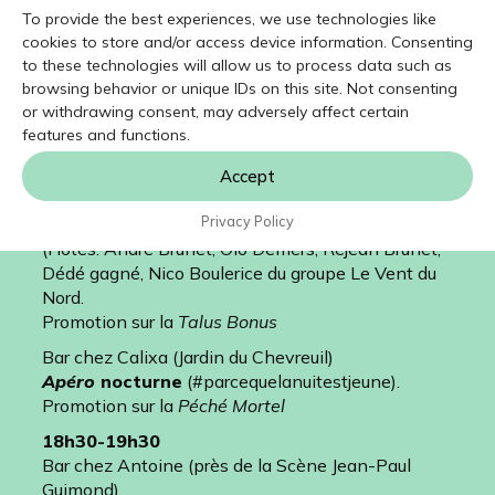
22h30-0h00
To provide the best experiences, we use technologies like
Jardin du Chevreuil
cookies to store and/or access device information. Consenting
to these technologies will allow us to process data such as
Assemblée de chanteurs et chanteurs:
La
browsing behavior or unique IDs on this site. Not consenting
Veillée de chanson à Ti-Bonhomme Richer
or withdrawing consent, may adversely affect certain
Hôte: Normand Miron
features and functions.
SAMEDI 28 juin
12h00-13h00
Accept
Bar chez Calixa (Jardin du Chevreuil)
Privacy Policy
Session de musique du midi.
(Hôtes: André Brunet, Olo Demers, Réjean Brunet,
Dédé gagné, Nico Boulerice du groupe Le Vent du
Nord.
Promotion sur la
Talus Bonus
Bar chez Calixa (Jardin du Chevreuil)
Apéro
nocturne
(#parcequelanuitestjeune).
Promotion sur la
Péché Mortel
18h30-19h30
Bar chez Antoine (près de la Scène Jean-Paul
Guimond)