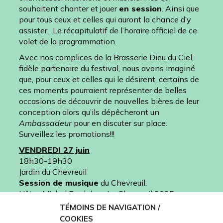
souhaitent chanter et jouer
en session
. Ainsi que
pour tous ceux et celles qui auront la chance d’y
assister. Le récapitulatif de l’horaire officiel de ce
volet de la programmation.
Avec nos complices de la Brasserie Dieu du Ciel,
fidèle partenaire du festival, nous avons imaginé
que, pour ceux et celles qui le désirent, certains de
ces moments pourraient représenter de belles
occasions de découvrir de nouvelles bières de leur
conception alors qu’ils dépêcheront un
Ambassadeur
pour en discuter sur place.
Surveillez les promotions!!!
VENDREDI 27 juin
18h30-19h30
Jardin du Chevreuil
Session de musique
du Chevreuil.
Hôte: Michel Bordeleau Le Chevreuil 2025
Promotion spéciale
“Soirée d’ouverture” sur
TÉMOINS DE NAVIGATION /
l’ensemble des bières
COOKIES