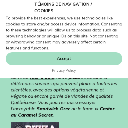
TÉMOINS DE NAVIGATION /
KIOSQUE
Troubadour
COOKIES
(Bagels garnis avec des
To provide the best experiences, we use technologies like
produits de spécialités locales, au profit du festival.
cookies to store and/or access device information. Consenting
Samedi 17h-19h et dimanche 12h-14h).
to these technologies will allow us to process data such as
browsing behavior or unique IDs on this site. Not consenting
Le
Resto-Mobile Pizza des Hautes-Rivières
or withdrawing consent, may adversely affect certain
Service des déjeuners, dîners et soupers toute la fin
features and functions.
de semaine
Menu complet mettant l’accent sur des ingrédients
Accept
locaux et biologiques.
Offres SANS GLUTEN disponibles.
Privacy Policy
Cuite au
four à bois
, notre
pizza
se décline en
différentes saveurs qui peuvent plaire à toutes les
clientèles, avec des options végétarienne et
végane ou encore garnie de viandes de qualités
Québécoise. Vous pourrez aussi essayer
l’incroyable
Sandwich Grec
ou le fameux
Castor
au Caramel Secret.