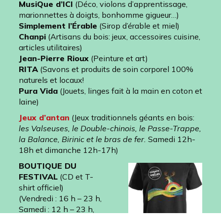
MusiQue d’ICI
(Déco, violons d’apprentissage,
marionnettes à doigts, bonhomme gigueur…)
Simplement l’Érable
(Sirop d’érable et miel)
Chanpi
(Artisans du bois: jeux, accessoires cuisine,
articles utilitaires)
Jean-Pierre Rioux
(Peinture et art)
RITA
(Savons et produits de soin corporel 100%
naturels et locaux!
Pura Vida
(Jouets, linges fait à la main en coton et
laine)
Jeux d’antan
(Jeux traditionnels géants en bois:
les Valseuses, le Double-chinois, le Passe-Trappe,
la Balance, Birinic et le bras de fer.
Samedi 12h-
18h et dimanche 12h-17h)
BOUTIQUE DU
FESTIVAL
(CD et T-
shirt officiel)
(Vendredi : 16 h – 23 h,
Samedi : 12 h – 23 h,
Dimanche : 13 h – 21h)