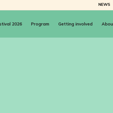
NEWS
stival 2026
Program
Getting involved
Abou