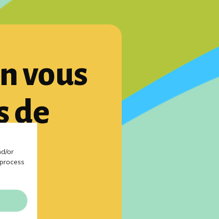
on vous
s de
nt
nd/or
 process
e