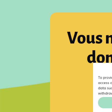
Vous n
don
V
To provi
access d
data suc
withdraw