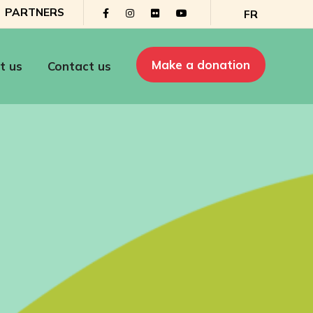
PARTNERS
FR
Make a donation
t us
Contact us